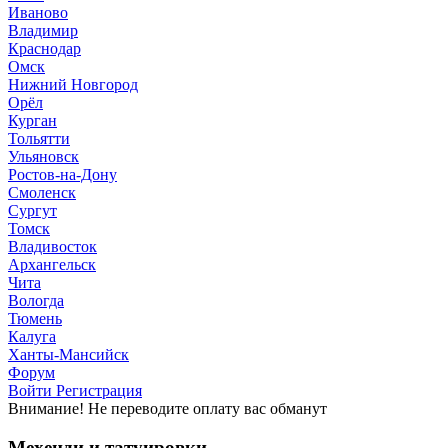
Иваново
Владимир
Краснодар
Омск
Нижний Новгород
Орёл
Курган
Тольятти
Ульяновск
Ростов-на-Дону
Смоленск
Сургут
Томск
Владивосток
Архангельск
Чита
Вологда
Тюмень
Калуга
Ханты-Мансийск
Форум
Войти
Регистрация
Внимание! Не переводите оплату вас обманут
Мехенди и татуировки