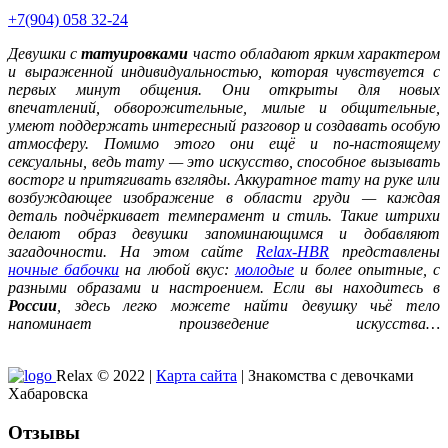
+7(904) 058 32-24
Девушки с
татуировками
часто обладают ярким характером
и выраженной индивидуальностью, которая чувствуется с
первых минут общения. Они открыты для новых
впечатлений, обворожительные, милые и общительные,
умеют поддержать интересный разговор и создавать особую
атмосферу. Помимо этого они ещё и по-настоящему
сексуальны, ведь тату — это искусство, способное вызывать
восторг и притягивать взгляды. Аккуратное тату на руке или
возбуждающее изображение в области груди — каждая
деталь подчёркивает темперамент и стиль. Такие штрихи
делают образ девушки запоминающимся и добавляют
загадочности. На этом сайте
Relax-HBR
представлены
ночные бабочки
на любой вкус:
молодые
и более опытные, с
разными образами и настроением. Если вы находитесь в
России
, здесь легко можете найти девушку чьё тело
напоминает произведение искусства…
Relax © 2022 |
Карта сайта
| Знакомства с девочками
Хабаровска
Отзывы